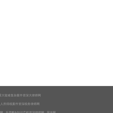
重大疑难复杂案件资深大律师网
个人所得税案件资深税务律师网
网
反垄断&知识产权资深律师网
屋连网