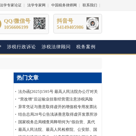
法学专家论证
|
法学专家网
|
中国税务律师网
|
联系我们
|
QQ/微信号
抖音号
1056606199
54149405986
护
涉税行政诉讼
涉税法律顾问
税务案例
热门文章
法办函[2025]1595号 最高人民法院办公厅对关
于明确虚开增值税专用发票“虚抵进项税额”行
“营改增”后运输业挂靠经营需注意涉税风险
为性质建议的答复
异常凭证与善意取得虚开的增值税专用发票比
较分析
结合总局28号公告浅谈善意取得虚开发票所涉
及的企业所得税如何处理？
国家税务总局稽查局释明何为“假自营、真代
理”
最高人民法院、最高人民检察院、公安部、国