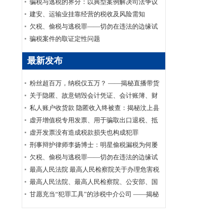
家安全部、司法部印发《关于适用认罪认罚从
骗税与逃税的界分：以典型案例解决司法争议
宽制度的指导意见》的通知
建安、运输业挂靠经营的税收及风险需知
欠税、偷税与逃税罪——切勿在违法的边缘试
探
骗税案件的取证定性问题
最新发布
粉丝超百万，纳税仅五万？ ——揭秘直播带货
主播李呈祥隐匿收入偷税案件
关于隐匿、故意销毁会计凭证、会计账簿、财
务会计报告罪司法适用的实证研究
私人账户收货款 隐匿收入终被查：揭秘汶上县
鑫福黄金珠宝店偷逃消费税案件
虚开增值税专用发票、用于骗取出口退税、抵
扣税款发票罪刑事辩护案
虚开发票没有造成税款损失也构成犯罪
刑事辩护律师李扬博士：明星偷税漏税为何屡
禁不止？
欠税、偷税与逃税罪——切勿在违法的边缘试
探
最高人民法院 最高人民检察院关于办理危害税
收征管刑事案件适用法律若干问题的解释
最高人民法院、最高人民检察院、公安部、国
家安全部、司法部印发《关于适用认罪认罚从
甘愿充当“犯罪工具”的涉税中介公司 ——揭秘
宽制度的指导意见》的通知
涉税中介福州金汇鑫财税咨询有限公司帮助其
代理企业骗取出口退税案件