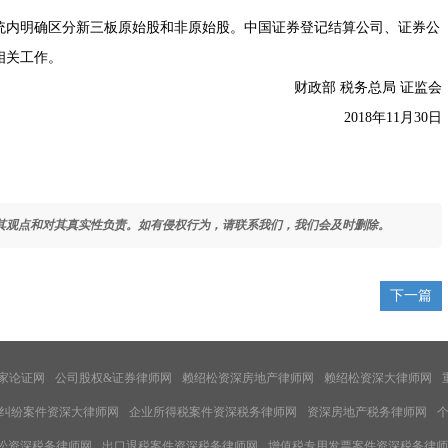
内明确区分新三板原始股和非原始股。中国证券登记结算公司、证券公
相关工作。
财政部 税务总局 证监会
2018年11月30日
其观点和对其真实性负责。如有侵权行为，请联系我们，我们会及时删除。
下一篇
家论证网
公司股权&证券律师网
赖绍松资深房地产律师网
赖绍松资深大律师网
纠纷案件资深大律师网
企业所得税案件资深税务律师网
资深房地产税务律师网
松资深税务律师网
出口退税案件资深税务律师网
增值税专用发票案件资深税务律师