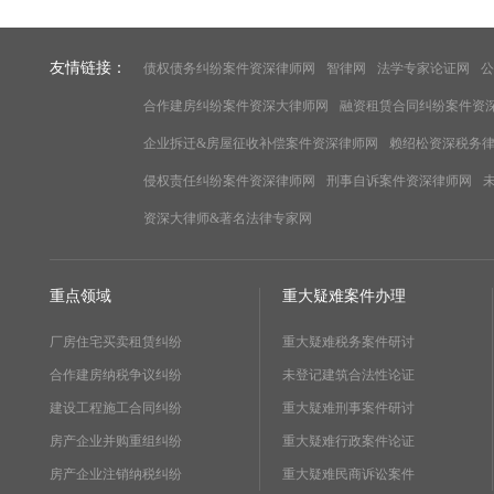
友情链接：
债权债务纠纷案件资深律师网
智律网
法学专家论证网
公
合作建房纠纷案件资深大律师网
融资租赁合同纠纷案件资
企业拆迁&房屋征收补偿案件资深律师网
赖绍松资深税务
侵权责任纠纷案件资深律师网
刑事自诉案件资深律师网
资深大律师&著名法律专家网
重点领域
重大疑难案件办理
厂房住宅买卖租赁纠纷
重大疑难税务案件研讨
合作建房纳税争议纠纷
未登记建筑合法性论证
建设工程施工合同纠纷
重大疑难刑事案件研讨
房产企业并购重组纠纷
重大疑难行政案件论证
房产企业注销纳税纠纷
重大疑难民商诉讼案件