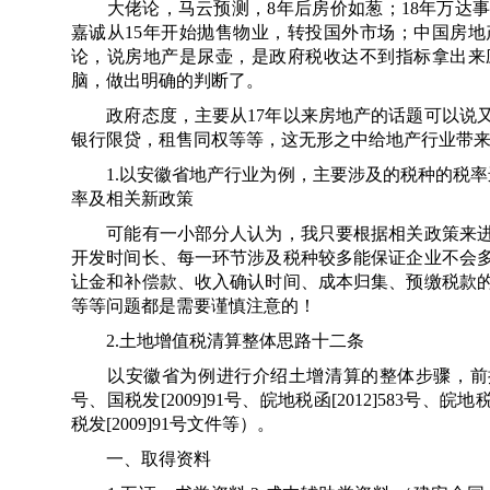
大佬论，马云预测，8年后房价如葱；18年万达事
嘉诚从15年开始抛售物业，转投国外市场；中国房
论，说房地产是尿壶，是政府税收达不到指标拿出来
脑，做出明确的判断了。
政府态度，主要从17年以来房地产的话题可以说又
银行限贷，租售同权等等，这无形之中给地产行业带
1.以安徽省地产行业为例，主要涉及的税种的税率
率及相关新政策
可能有一小部分人认为，我只要根据相关政策来进
开发时间长、每一环节涉及税种较多能保证企业不会
让金和补偿款、收入确认时间、成本归集、预缴税款
等等问题都是需要谨慎注意的！
2.土地增值税清算整体思路十二条
以安徽省为例进行介绍土增清算的整体步骤，前提：1.
号、国税发[2009]91号、皖地税函[2012]583号、
税发[2009]91号文件等）。
一、取得资料