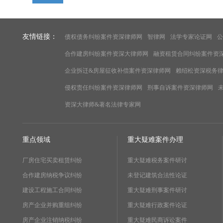
友情链接：
债权债务纠纷案件资深律师网
智律网
法学专家论证网
公
合作建房纠纷案件资深大律师网
融资租赁合同纠纷案件资
企业拆迁&房屋征收补偿案件资深律师网
赖绍松资深税务
侵权责任纠纷案件资深律师网
刑事自诉案件资深律师网
资深大律师&著名法律专家网
重点领域
重大疑难案件办理
厂房住宅买卖租赁纠纷
重大疑难税务案件研讨
合作建房纳税争议纠纷
未登记建筑合法性论证
建设工程施工合同纠纷
重大疑难刑事案件研讨
房产企业并购重组纠纷
重大疑难行政案件论证
房产企业注销纳税纠纷
重大疑难民商诉讼案件