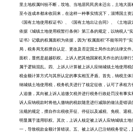
里土地权属纠纷不断，坟地、当地居民民房未迁出，土地大面积得
至今连成本都未收回来，在这样一种事实情况下，淄博国土资
《国有土地使用权证书》、《国有土地出让合同》、《土地设
依据《城镇土地使用税暂行条例》第三条的规定，以纳税人“
证书》记载的权属面积为依据，因为“权属面积”不能等同于“
局，税务局无权擅自认定、更改及否定国土局作出的法律文件
面积，显然是超越职权。上诉人把其他国家机关作出的法律行
属于逻辑混乱。四、上诉人计算被上诉人应纳城镇土地使用税
税金额计算方式与其所认定的事实相互矛盾。首先，纳税主体混
纳城镇土地使用税，税务机关进行了核定征收，认可了承租方
人追缴，其向被上诉人追缴欠税并进行税务行政处罚没有事实
诉人应纳税款时将他人缴纳的税款随意进行减除的做法是错误
法规的规定，擅自作出税收开征、停征以及减税、免税、退税
明显属于滥用职权。其次，上诉人核定被上诉人应纳城镇土地
一，导致税款金额计算错误。五、被上诉人已注销税务登记，