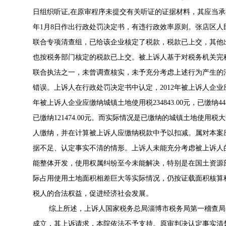
日组织听证,在原审程序未提交有关听证的证据材料，其应当承
年1月8日作出行政处罚决定书，有违行政效率原则。张店区人民
联合专项清查组，已给该企业核定了税款，税款已上交，其他
也按税务部门核定的税款已上交。被上诉人基于对税务机关完
联合执法之一，未曾调查核实，未予充分考虑上述行为产生的
错误。上诉人在行政处罚决定书中认定，2012年被上诉人企业应缴纳城
年被上诉人企业应缴纳城镇土地使用税234843.00元，已缴纳4451
已缴纳121474.00元。而实际情况是已缴纳的城镇土地使
人缴纳，并在计算被上诉人应缴纳税款中予以扣减。属对本案
据不足、认定事实不清的情形。上诉人未能充分考虑被上诉人
能整体开发，使用权属纠纷至今未能解决，特别是在国土资源
际占用使用土地面积相差巨大等实际情况，仍按证载面积核算
税人的合法权益，促进经济社会发展。
综上所述，上诉人国家税务总局淄博市税务局第一稽查局
成立，其上诉请求，本院依法不予支持。原审判决认定事实清