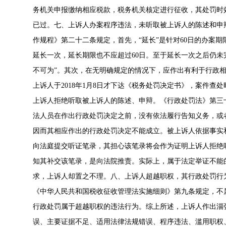
务机关申报缴纳相应税款，税务机关核定进行征收，其处罚时效也应
已过。七、上诉人办案程序违法，未听取被上诉人的陈述和申
作规程》第二十二条规定，首先，“延长”是针对60日的办案
延长一次，延长期限也不应超过60日。至于延长一次之后仍未
不可为”。其次，在无明确规定的情况下，应作出有利于行政
上诉人于2018年1月8日才下达《税务处罚决定书》，案件查
上诉人拒绝听取被上诉人的陈述、申辩。《行政处罚法》第三
法人员在作出行政处罚决定之前，没有依法履行告知义务，或
因而其相应作出的行政处罚决定不能成立。被上诉人依据事实
向法庭提交听证笔录，其担心该笔录将会作为证明上诉人拒绝
知其补交该笔录，是向法院推责。实际上，属于法定举证不能
求，上诉人却置之不理。八、上诉人超越职权，其行政处罚行
《中华人民共和国税收征收管理法实施细则》第九条规定，不
行政处罚属于超越职权的违法行为。综上所述，上诉人作出淄张
误、主要证据不足、适用法律法规错误、程序违法、滥用职权