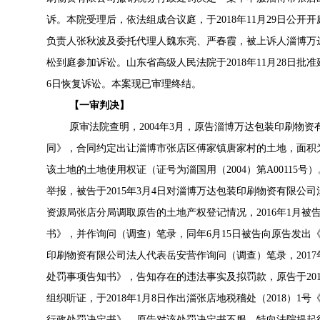
诉。本院受理后，依法组成合议庭，于2018年11月29日公
负责人张秋波及委托代理人魏东亮、严春霞，被上诉人淄博万
松到庭参加诉讼。山东省高级人民法院于2018年11月28日批准延
6日恢复诉讼。本案现已审理终结。
【一审判决】
原审法院查明，2004年3月，原告淄博万达包装印刷物
同》，合同约定出让淄博市张店区傅家镇唐家村的土地，面积为3354
该土地的土地使用权证（证号为淄国用（2004）第A00115号
举报，被告于2015年3月4日对淄博万达包装印刷物资有限公司
资源局张店分局调取原告的土地产权登记情况，2016年1月
书》，并作询问（调查）笔录，同年6月15日被告向原告发出《
印刷物资有限公司法人代表岳安营作询问（调查）笔录，2017年
处罚事项告知书》，告知存在的违法事实及拟罚款，原告于2017
组织听证，于2018年1月8日作出淄张店地税稽处（2018）1
行政处罚决定书》。原告对该处罚决定书不服，特向法院提起