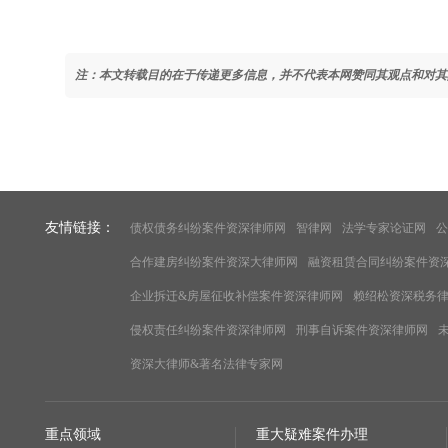
注：本文转载目的在于传递更多信息，并不代表本网赞同其观点和对其
友情链接：
债权债务纠纷案件资深律师网
智律网
法学专家论证网
公
合作建房纠纷案件资深大律师网
融资租赁合同纠纷案件资
企业拆迁&房屋征收补偿案件资深律师网
赖绍松资深税务
侵权责任纠纷案件资深律师网
刑事自诉案件资深律师网
资深大律师&著名法律专家网
重点领域
重大疑难案件办理