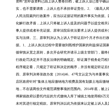
资料”意即该资料已由上诉人整卷归档，被上诉人业已签字确
实，也不需要调查，上诉人也不承担举证责任。2、《最高人
人民法院裁判行政案件，应当以证据证明的案件事实为依据。
化解行政矛盾，上诉人只将被上诉人提及的问题予以提交相关
事人提供或者补充证据。原审法院应依法要求上诉人提供或补
实与法律。三、原审判决认为上诉人于听证后9个月才作出行
据。1、上诉人执法过程中需要做到既维护国家的利益保证国
循审慎从宽之原则，多次开会研究并请示上级主管部门，最终
行政处罚决定并不违反法律的明确规定。听证属于税务处罚程
程序规定看，只规定了听证和决定的顺序，并没有规定听证后
四、原审判决将张政办发［2014]46、47号文认定为与本
店区政府针对“集体土地应缴纳地方税费及国有划拨土地应缴
地，不在该两份文件规范调整事项的范围内。2014年底，被
傅家镇政府以委托代征的方式缴纳入库了城镇土地使用税6万
未对其进行核定税款。原审判决以此为依据来认定被上诉人及