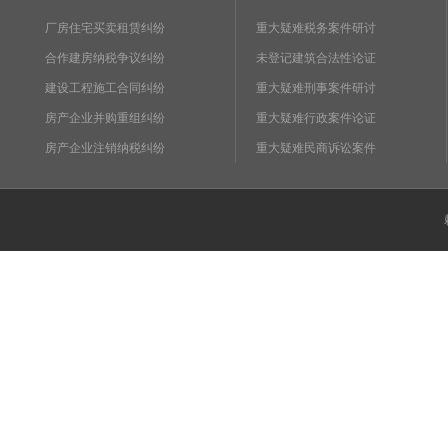
厂房住宅买卖租赁纠纷
重大疑难税务案件研讨
合作建房纳税争议纠纷
未登记建筑合法性论证
建设工程施工合同纠纷
重大疑难刑事案件研讨
房产企业并购重组纠纷
重大疑难行政案件论证
房产企业注销纳税纠纷
重大疑难民商诉讼案件