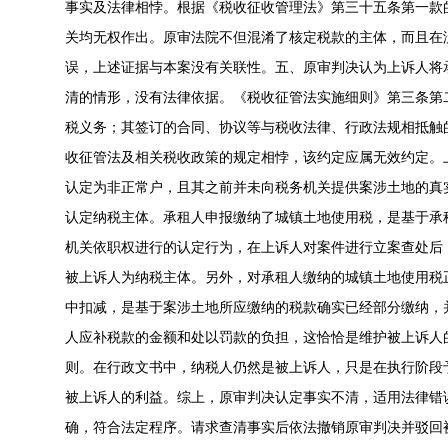
事实及法律相悖。根据《税收征收管理法》第三十五条第一款
关均无权作出。原审法院不但混淆了核定税款的主体，而且在
误，上述证据与本案没有关联性。五、原审判决认为上诉人将
清的情形，没有法律依据。《税收征管法实施细则》第三条第
税义务；其签订的合同、协议等与税收法律、行政法规相抵触
收征管法及相关税收政策的规定相悖，该约定应属无效约定。
认定为非正常户，且其之前并未向税务机关提供案涉土地的真
认定纳税主体。承租人申报缴纳了城镇土地使用税，是基于承
机关依职权进行的认定行为，在上诉人对案件进行立案查处后
被上诉人为纳税主体。另外，对承租人缴纳的城镇土地使用税
中扣减，是基于案涉土地所应缴纳的税款确实已经部分缴纳，
人应补税款的金额和处以罚款的负担，这恰恰是维护被上诉人
则。在行政文书中，纳税人仍然是被上诉人，只是在执行阶段
被上诉人的利益。综上，原审判决认定事实不清，适用法律错
确，符合法定程序。请求查清事实后依法撤销原审判决并驳回