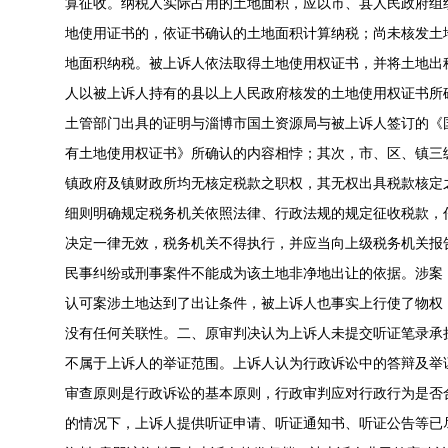
算征收。纳税人实际占用的土地面积，应以市、县人民政府组
地使用证书的，依证书确认的土地面积计算纳税；尚未核发土
地面积纳税。被上诉人依法取得土地使用权证书，并将土地出
人以被上诉人持有的县以上人民政府核发的土地使用权证书所
土管部门出具的证明与淄博市国土资源局与被上诉人签订的《
有土地使用权证书》所确认的内容相悖；其次，市、区、镇三
镇政府及镇财政所均无核定税款之职权，其无权出具税款核定
细则明确规定税务机关依照法律、行政法规的规定征收税款，
决定一律无效，税务机关不得执行，并应当向上级税务机关报
民事纠纷或刑事案件不能成为该土地非净地出让的依据。涉案
认可案涉土地达到了出让条件，被上诉人也事实上行使了物权
没有任何关联性。二、原审判决认为上诉人未提交听证笔录承
不属于上诉人的举证范围。上诉人认为行政诉讼中的答辩及举
审查原则是行政诉讼的基本原则，行政审判应对行政行为是否
的情况下，上诉人提供听证申请、听证通知书、听证公告等已