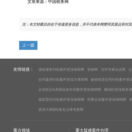
文章来源：中国税务网
注：本文转载目的在于传递更多信息，并不代表本网赞同其观点和对其
上一篇
友情链接：
债权债务纠纷案件资深律师网
智律网
法学专家论证网
公
合作建房纠纷案件资深大律师网
融资租赁合同纠纷案件资
企业拆迁&房屋征收补偿案件资深律师网
赖绍松资深税务
侵权责任纠纷案件资深律师网
刑事自诉案件资深律师网
资深大律师&著名法律专家网
重点领域
重大疑难案件办理