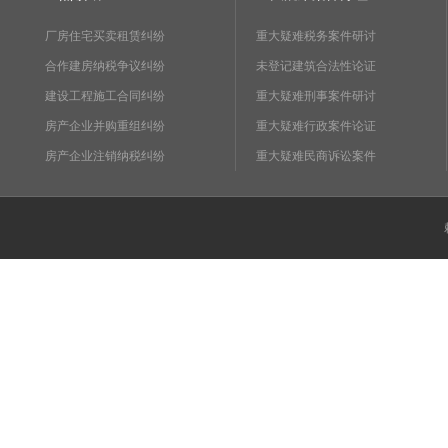
厂房住宅买卖租赁纠纷
重大疑难税务案件研讨
合作建房纳税争议纠纷
未登记建筑合法性论证
建设工程施工合同纠纷
重大疑难刑事案件研讨
房产企业并购重组纠纷
重大疑难行政案件论证
房产企业注销纳税纠纷
重大疑难民商诉讼案件