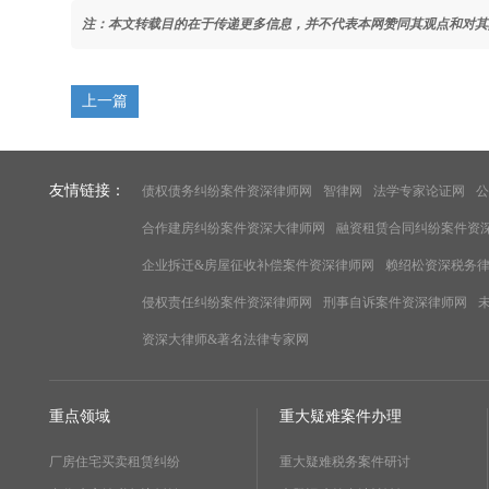
注：本文转载目的在于传递更多信息，并不代表本网赞同其观点和对其
上一篇
友情链接：
债权债务纠纷案件资深律师网
智律网
法学专家论证网
公
合作建房纠纷案件资深大律师网
融资租赁合同纠纷案件资
企业拆迁&房屋征收补偿案件资深律师网
赖绍松资深税务
侵权责任纠纷案件资深律师网
刑事自诉案件资深律师网
资深大律师&著名法律专家网
重点领域
重大疑难案件办理
厂房住宅买卖租赁纠纷
重大疑难税务案件研讨