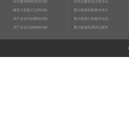
合作建房纳税争议纠纷
未登记建筑合法性论证
建设工程施工合同纠纷
重大疑难刑事案件研讨
房产企业并购重组纠纷
重大疑难行政案件论证
房产企业注销纳税纠纷
重大疑难民商诉讼案件