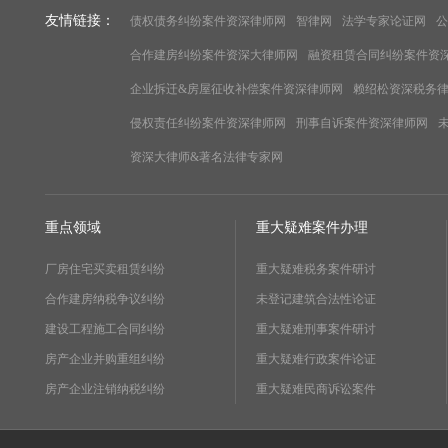
友情链接：
债权债务纠纷案件资深律师网
智律网
法学专家论证网
公
合作建房纠纷案件资深大律师网
融资租赁合同纠纷案件资
企业拆迁&房屋征收补偿案件资深律师网
赖绍松资深税务
侵权责任纠纷案件资深律师网
刑事自诉案件资深律师网
资深大律师&著名法律专家网
重点领域
重大疑难案件办理
厂房住宅买卖租赁纠纷
重大疑难税务案件研讨
合作建房纳税争议纠纷
未登记建筑合法性论证
建设工程施工合同纠纷
重大疑难刑事案件研讨
房产企业并购重组纠纷
重大疑难行政案件论证
房产企业注销纳税纠纷
重大疑难民商诉讼案件