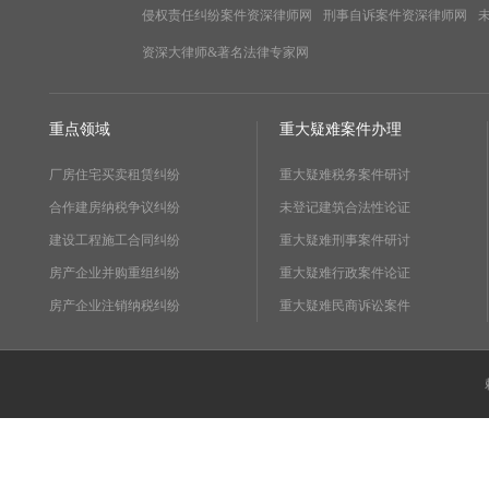
侵权责任纠纷案件资深律师网
刑事自诉案件资深律师网
资深大律师&著名法律专家网
重点领域
重大疑难案件办理
厂房住宅买卖租赁纠纷
重大疑难税务案件研讨
合作建房纳税争议纠纷
未登记建筑合法性论证
建设工程施工合同纠纷
重大疑难刑事案件研讨
房产企业并购重组纠纷
重大疑难行政案件论证
房产企业注销纳税纠纷
重大疑难民商诉讼案件